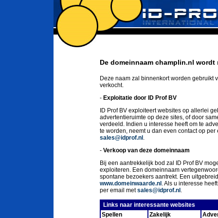
De domeinnaam champlin.nl wordt n
Deze naam zal binnenkort worden gebruikt v
verkocht.
-
Exploitatie door ID Prof BV
ID Prof BV exploiteert websites op allerlei g
advertentieruimte op deze sites, of door sa
verdeeld. Indien u interesse heeft om te ad
te worden, neemt u dan even contact op per
sales@idprof.nl
.
-
Verkoop van deze domeinnaam
Bij een aantrekkelijk bod zal ID Prof BV moge
exploiteren. Een domeinnaam vertegenwoord
spontane bezoekers aantrekt. Een uitgebrei
www.domeinwaarde.nl
. Als u interesse he
per email met
sales@idprof.nl
.
Links naar interessante websites
Spellen
Zakelijk
Adver