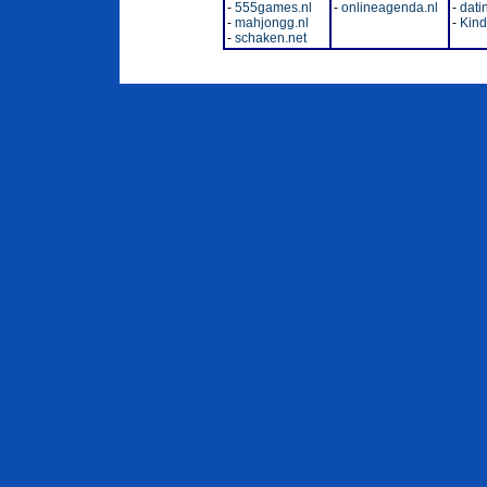
-
555games.nl
-
onlineagenda.nl
-
dati
-
mahjongg.nl
-
Kinde
-
schaken.net